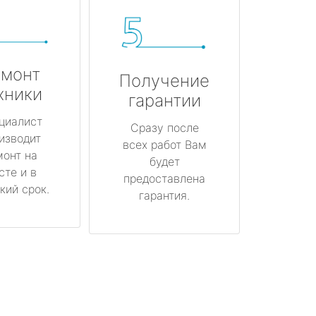
монт
Получение
хники
гарантии
циалист
Сразу после
изводит
всех работ Вам
монт на
будет
сте и в
предоставлена
кий срок.
гарантия.