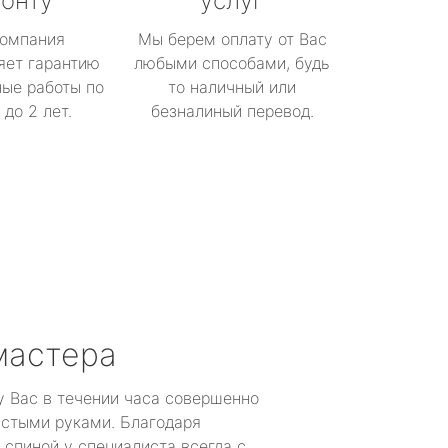
онту
услуг
омпания
Мы берем оплату от Вас
яет гарантию
любыми способами, будь
ые работы по
то наличный или
до 2 лет.
безналиный перевод.
мастера
у Вас в течении часа совершенно
устыми руками. Благодаря
 спиной у специалиста всегда с