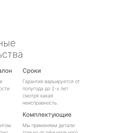
ные
ьства
алон
Сроки
е
Гарантия варьируется от
ости
полугода до 2-х лет
смотря какая
неисправность.
Комплектующие
онтом
Мы применяем детали
тно
только от официального