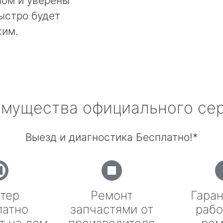
ом и уверены
быстро будет
жим.
мущества официального се
Выезд и диагностика Бесплатно!*
тер
Ремонт
Гаран
латно
запчастями от
рабо