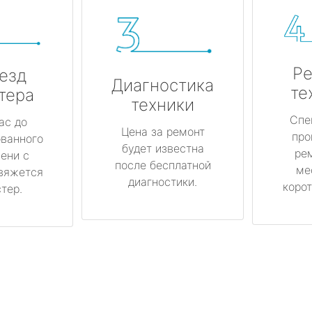
Ре
езд
Диагностика
те
тера
техники
Спе
ас до
Цена за ремонт
про
ованного
будет известна
ре
ени с
после бесплатной
ме
вяжется
диагностики.
корот
тер.