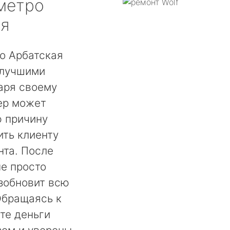
метро
ая
о Арбатская
 лучшими
аря своему
ер может
ю причину
ть клиенту
нта. После
не просто
озобновит всю
Обращаясь к
те деньги