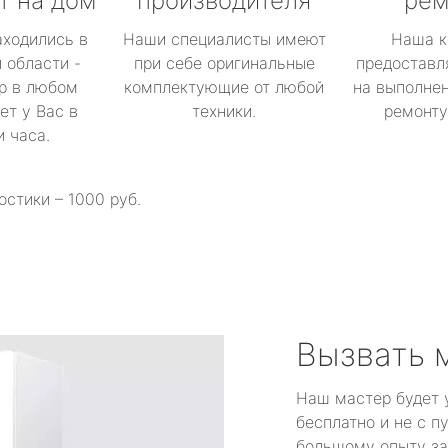
т на дом
производителя
рем
аходились в
Наши специалисты имеют
Наша к
 области -
при себе оригинальные
предоставл
р в любом
комплектующие от любой
на выполнен
ет у Вас в
техники.
ремонту 
и часа.
остики – 1000 руб.
Вызвать 
Наш мастер будет 
бесплатно и не с п
большому опыту за