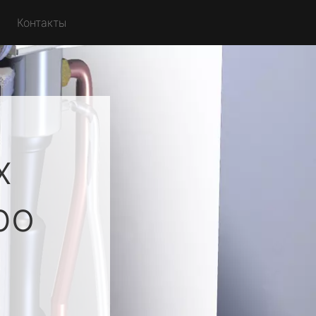
Контакты
х
ро