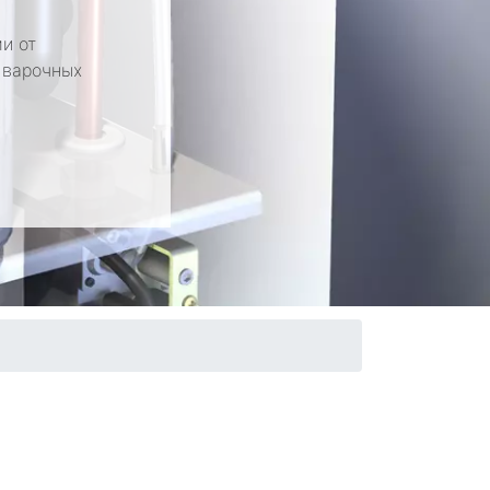
и от
 варочных