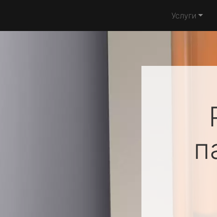
Услуги
п