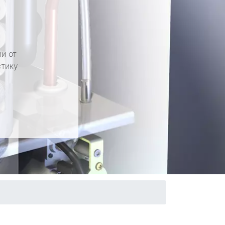
и от
стику