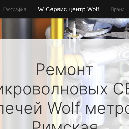
Сервис центр Wolf
География
Прайс
Ремонт
икроволновых С
печей
Wolf
метр
Римская