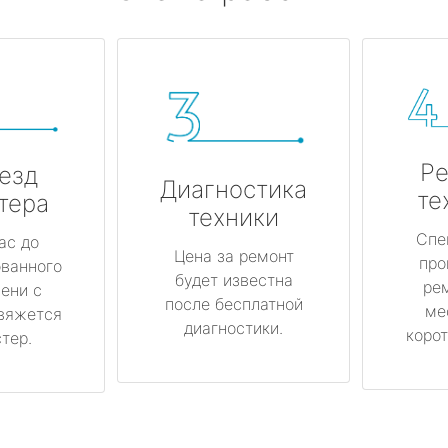
Ре
езд
Диагностика
те
тера
техники
Спе
ас до
Цена за ремонт
про
ованного
будет известна
ре
ени с
после бесплатной
ме
вяжется
диагностики.
корот
тер.