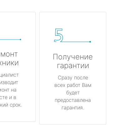
монт
Получение
хники
гарантии
циалист
Сразу после
изводит
всех работ Вам
монт на
будет
сте и в
предоставлена
кий срок.
гарантия.