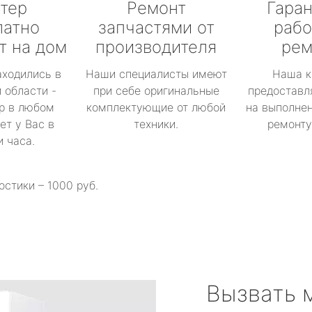
тер
Ремонт
Гаран
латно
запчастями от
рабо
т на дом
производителя
рем
аходились в
Наши специалисты имеют
Наша к
 области -
при себе оригинальные
предоставл
р в любом
комплектующие от любой
на выполнен
ет у Вас в
техники.
ремонту 
и часа.
остики – 1000 руб.
Вызвать 