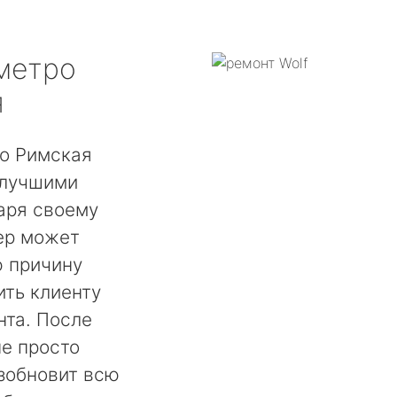
метро
я
ро Римская
 лучшими
аря своему
ер может
ю причину
ть клиенту
нта. После
не просто
озобновит всю