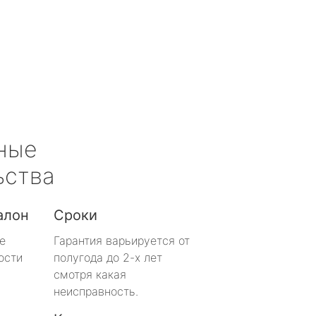
ные
ьства
алон
Сроки
е
Гарантия варьируется от
ости
полугода до 2-х лет
смотря какая
неисправность.