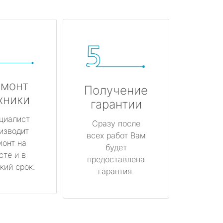
монт
Получение
хники
гарантии
циалист
Сразу после
изводит
всех работ Вам
монт на
будет
сте и в
предоставлена
кий срок.
гарантия.