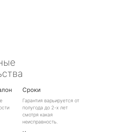
ные
ьства
алон
Сроки
е
Гарантия варьируется от
ости
полугода до 2-х лет
смотря какая
неисправность.