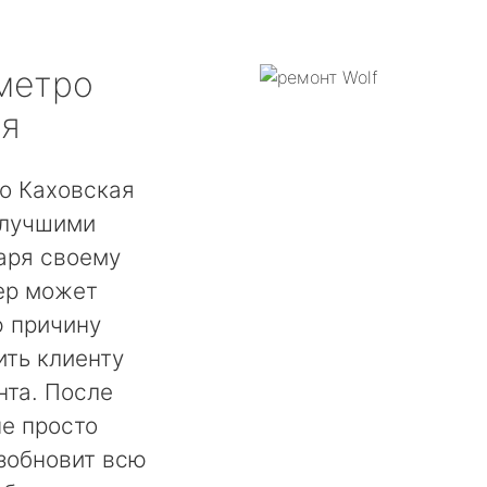
метро
ая
о Каховская
 лучшими
аря своему
ер может
ю причину
ть клиенту
нта. После
не просто
озобновит всю