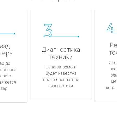
Ре
езд
Диагностика
те
тера
техники
Спе
ас до
Цена за ремонт
про
ованного
будет известна
ре
ени с
после бесплатной
ме
вяжется
диагностики.
корот
тер.