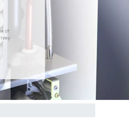
и от
стику