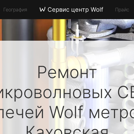
Сервис центр Wolf
География
Прайс
Ремонт
икроволновых С
печей
Wolf
метр
Каховская