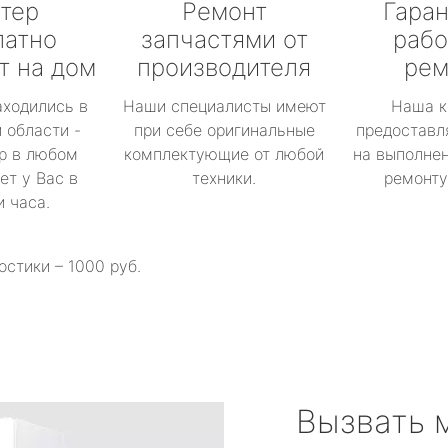
тер
Ремонт
Гаран
латно
запчастями от
рабо
т на дом
производителя
рем
аходились в
Наши специалисты имеют
Наша к
 области -
при себе оригинальные
предоставл
р в любом
комплектующие от любой
на выполнен
ет у Вас в
техники.
ремонту 
и часа.
остики – 1000 руб.
Вызвать 