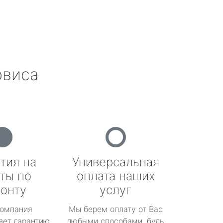
рвиса
тия на
Универсальная
ты по
оплата наших
онту
услуг
омпания
Мы берем оплату от Вас
яет гарантию
любыми способами, будь