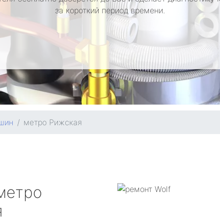
за короткий период времени.
шин
метро Рижская
метро
я