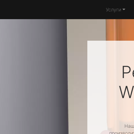
Услуги
Р
W
Наш
производи