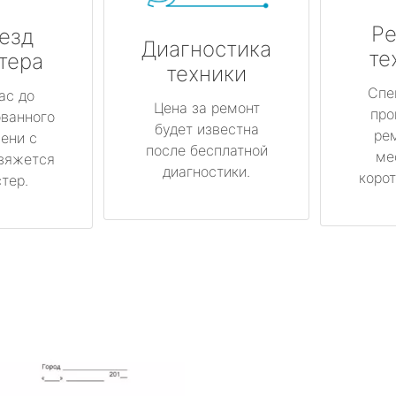
Ре
езд
Диагностика
те
тера
техники
Спе
ас до
Цена за ремонт
про
ованного
будет известна
ре
ени с
после бесплатной
ме
вяжется
диагностики.
корот
тер.