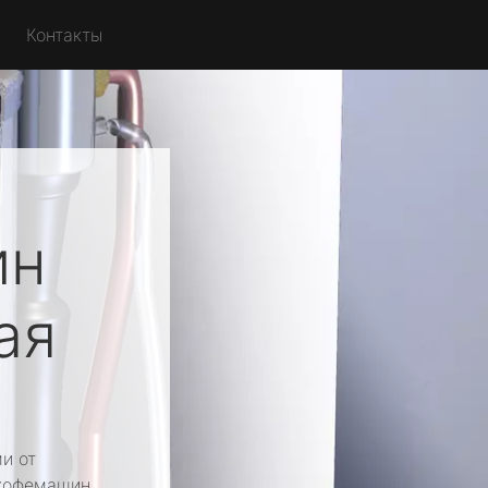
Контакты
ин
ая
и от
 кофемашин