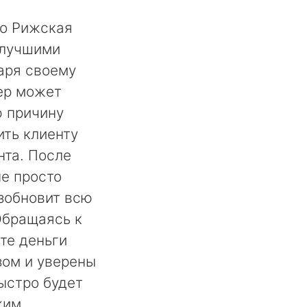
ро Рижская
 лучшими
аря своему
ер может
ю причину
ть клиенту
нта. После
не просто
озобновит всю
Обращаясь к
те деньги
ом и уверены
быстро будет
жим.