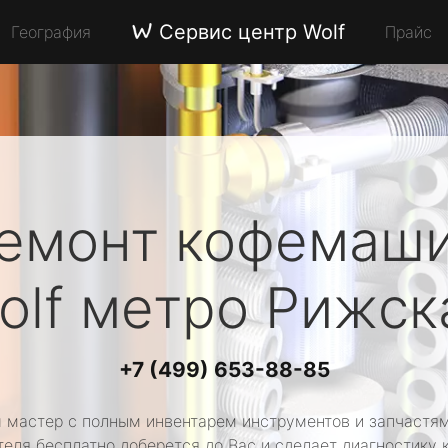
Сервис центр Wolf
География
Прайс
емонт кофемаш
olf
метро Рижск
+7 (499) 653-88-85
 мастер с полным инвентарем инструментов и запчастям
теля бесплатно доберется до Вас и сделает диагностику