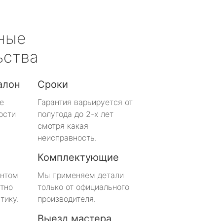
ные
ьства
алон
Сроки
е
Гарантия варьируется от
ости
полугода до 2-х лет
смотря какая
неисправность.
Комплектующие
онтом
Мы применяем детали
тно
только от официального
тику.
производителя.
Выезд мастера