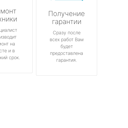
монт
Получение
хники
гарантии
циалист
Сразу после
изводит
всех работ Вам
монт на
будет
сте и в
предоставлена
кий срок.
гарантия.