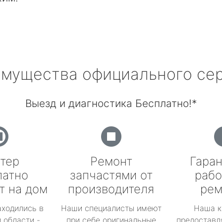
мущества официального се
Выезд и диагностика Бесплатно!*
тер
Ремонт
Гаран
латно
запчастями от
рабо
т на дом
производителя
рем
аходились в
Наши специалисты имеют
Наша к
 области -
при себе оригинальные
предоставл