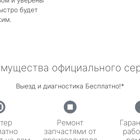
ом и уверены
быстро будет
жим.
мущества официального се
Выезд и диагностика Бесплатно!*
тер
Ремонт
Гаран
латно
запчастями от
рабо