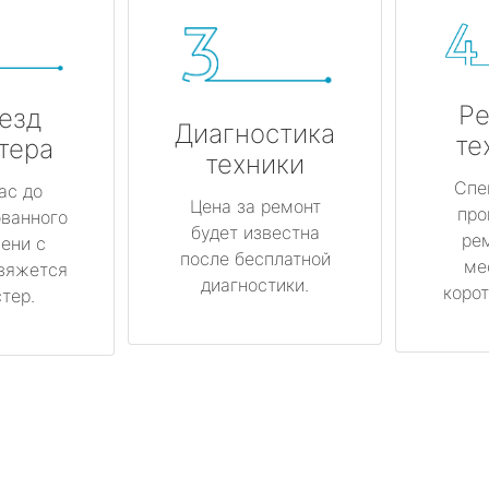
Ре
езд
Диагностика
те
тера
техники
Спе
ас до
Цена за ремонт
про
ованного
будет известна
ре
ени с
после бесплатной
ме
вяжется
диагностики.
корот
тер.