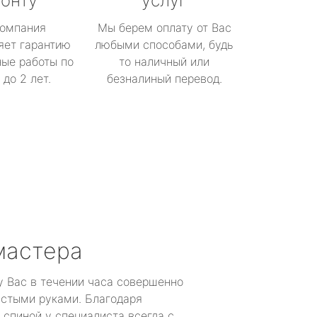
онту
услуг
омпания
Мы берем оплату от Вас
яет гарантию
любыми способами, будь
ые работы по
то наличный или
до 2 лет.
безналиный перевод.
мастера
у Вас в течении часа совершенно
устыми руками. Благодаря
 спиной у специалиста всегда с