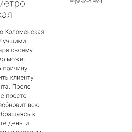
метро
кая
ро Коломенская
 лучшими
аря своему
ер может
ю причину
ть клиенту
нта. После
не просто
озобновит всю
Обращаясь к
те деньги