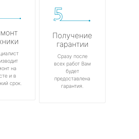
монт
Получение
хники
гарантии
циалист
Сразу после
изводит
всех работ Вам
монт на
будет
сте и в
предоставлена
кий срок.
гарантия.