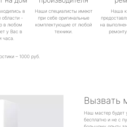
т на дом
производителя
рем
аходились в
Наши специалисты имеют
Наша к
 области -
при себе оригинальные
предоставл
р в любом
комплектующие от любой
на выполнен
ет у Вас в
техники.
ремонту 
и часа.
остики – 1000 руб.
Вызвать 
Наш мастер будет 
бесплатно и не с п
большому опыту за