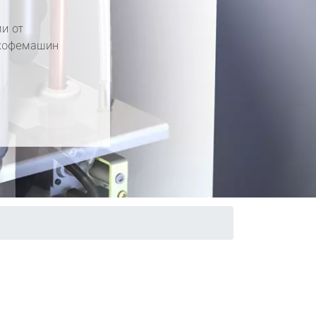
и от
 кофемашин