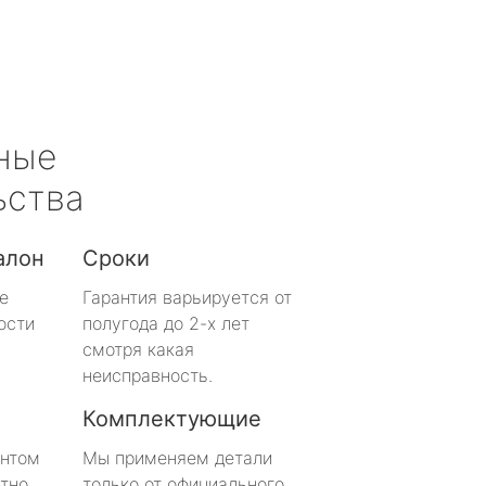
ные
ьства
алон
Сроки
е
Гарантия варьируется от
ости
полугода до 2-х лет
смотря какая
неисправность.
Комплектующие
онтом
Мы применяем детали
тно
только от официального