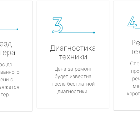
Ре
езд
Диагностика
те
тера
техники
Спе
ас до
Цена за ремонт
про
ованного
будет известна
ре
ени с
после бесплатной
ме
вяжется
диагностики.
корот
тер.