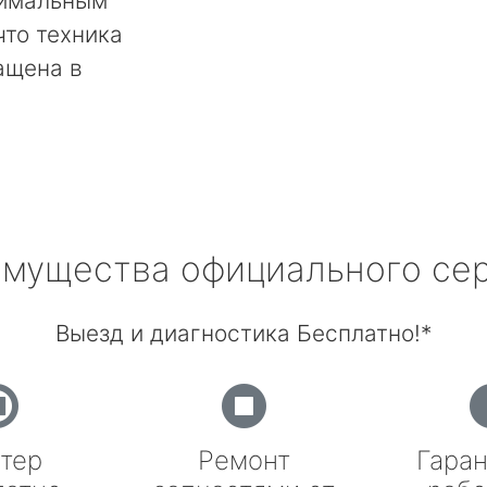
тимальным
что техника
ащена в
мущества официального се
Выезд и диагностика Бесплатно!*
тер
Ремонт
Гаран