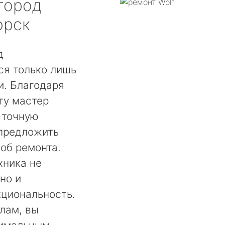
город
орск
д
ся только лишь
. Благодаря
ту мастер
 точную
 предложить
об ремонта.
хника не
но и
кциональность.
лам, вы