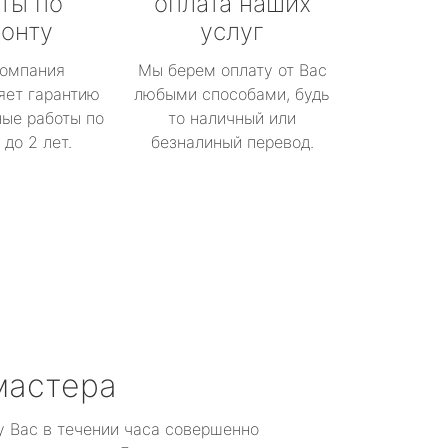
ты по
оплата наших
онту
услуг
омпания
Мы берем оплату от Вас
яет гарантию
любыми способами, будь
ые работы по
то наличный или
до 2 лет.
безналиный перевод.
мастера
у Вас в течении часа совершенно