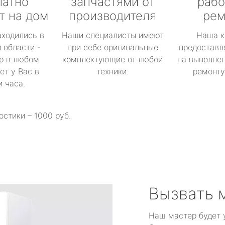
латно
запчастями от
рабо
т на дом
производителя
рем
аходились в
Наши специалисты имеют
Наша к
 области -
при себе оригинальные
предоставл
р в любом
комплектующие от любой
на выполнен
ет у Вас в
техники.
ремонту 
и часа.
остики – 1000 руб.
Вызвать 
Наш мастер будет 