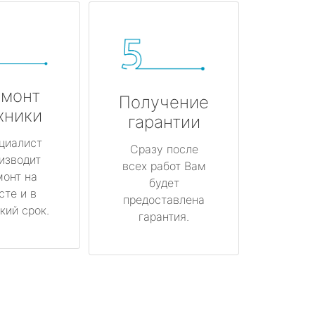
монт
Получение
хники
гарантии
циалист
Сразу после
изводит
всех работ Вам
монт на
будет
сте и в
предоставлена
кий срок.
гарантия.