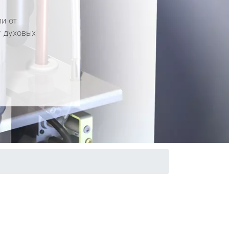
и от
у духовых